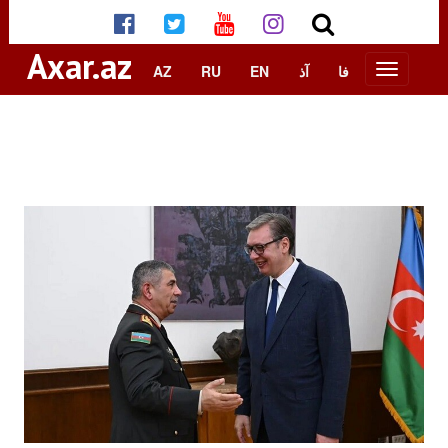
Axar.az
AZ
RU
EN
آذ
فا