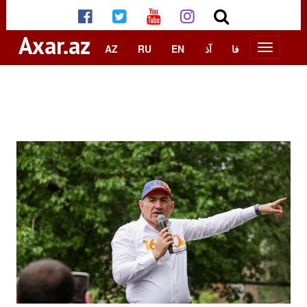
Axar.az
AZ
RU
EN
آذ
فا