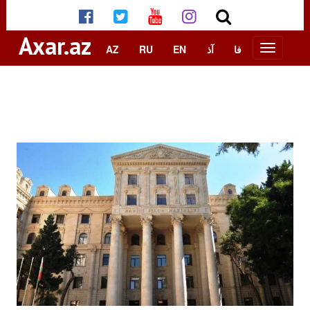
Axar.az
AZ
RU
EN
آذ
فا