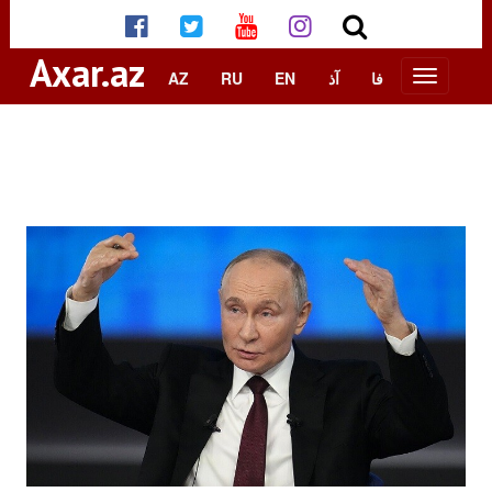
Axar.az
AZ
RU
EN
آذ
فا