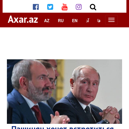
Axar.az
AZ
RU
EN
آذ
فا
Пашинян хочет встретиться