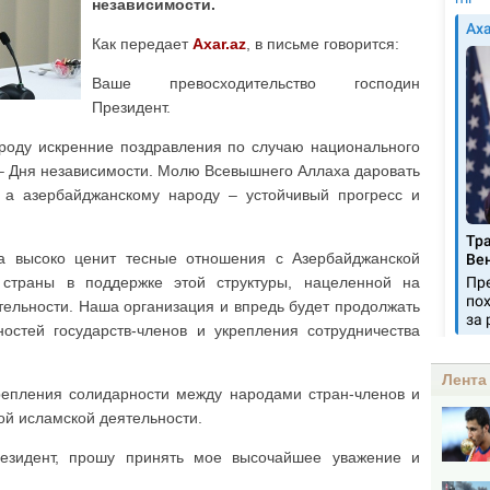
независимости.
Как передает
Axar.az
, в письме говорится:
Ваше превосходительство господин
Президент.
роду искренние поздравления по случаю национального
– Дня независимости. Молю Всевышнего Аллаха даровать
, а азербайджанскому народу – устойчивый прогресс и
ва высоко ценит тесные отношения с Азербайджанской
страны в поддержке этой структуры, нацеленной на
ельности. Наша организация и впредь будет продолжать
остей государств-членов и укрепления сотрудничества
Лента
репления солидарности между народами стран-членов и
ой исламской деятельности.
резидент, прошу принять мое высочайшее уважение и