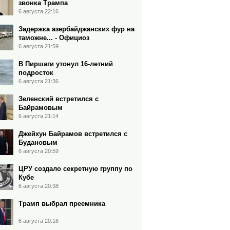
звонка Трампа
6 августа 22:16
Задержка азербайджанских фур на
таможне... - Официоз
6 августа 21:59
В Пиршаги утонул 16-летний
подросток
6 августа 21:36
Зеленский встретился с
Байрамовым
6 августа 21:14
Джейхун Байрамов встретился с
Будановым
6 августа 20:59
ЦРУ создало секретную группу по
Кубе
6 августа 20:38
Трамп выбрал преемника
6 августа 20:16