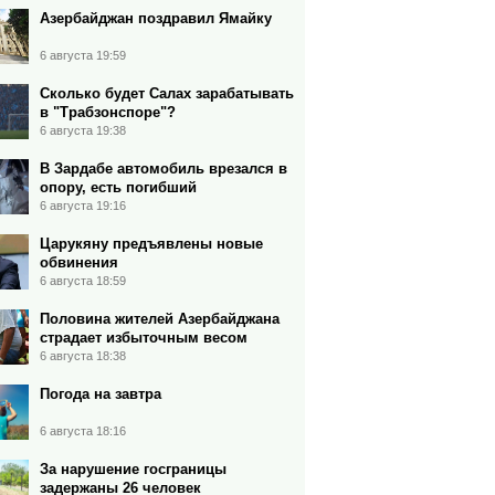
Азербайджан поздравил Ямайку
6 августа 19:59
Сколько будет Салах зарабатывать
в "Трабзонспоре"?
6 августа 19:38
В Зардабе автомобиль врезался в
опору, есть погибший
6 августа 19:16
Царукяну предъявлены новые
обвинения
6 августа 18:59
Половина жителей Азербайджана
страдает избыточным весом
6 августа 18:38
Погода на завтра
6 августа 18:16
За нарушение госграницы
задержаны 26 человек