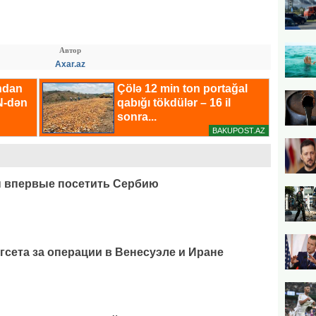
Автор
Axar.az
н впервые посетить Сербию
гсета за операции в Венесуэле и Иране