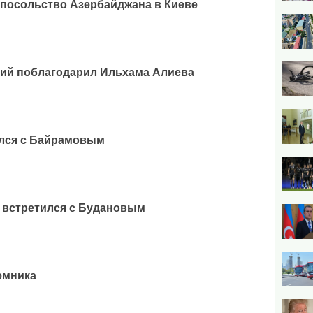
посольство Азербайджана в Киеве
кий поблагодарил Ильхама Алиева
ился с Байрамовым
 встретился с Будановым
емника