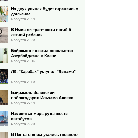
На двух улицах будет ограничено
движение
6 августа 23:59
В Имишли трагически погиб 5-
летний ребенок
6 августа 23:38
Байрамов посетил посольство
Азербайджана в Киеве
6 августа 23:16
ЛК: "Карабах" уступил "Динамо"
6 августа 23:08
Байрамов: Зеленский
поблагодарил Ильхама Алиева
6 августа 22:59
Изменятся маршруты шести
автобусов
6 августа 22:38
В Пентагоне испугались гневного