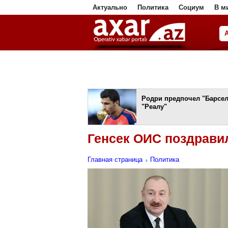
Актуально
Политика
Социум
В м
ا
Родри предпочел "Барсе
"Реалу"
Генсек ОИС поздрави
Главная страница
Политика