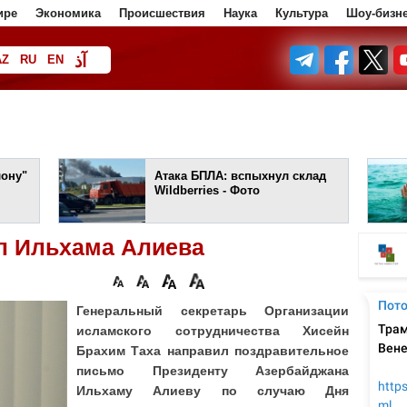
ире
Экономика
Происшествия
Наука
Культура
Шоу-бизн
آذ
AZ
RU
EN
ف
лону"
Атака БПЛА: вспыхнул склад
Wildberries - Фото
л Ильхама Алиева
Генеральный секретарь Организации
исламского сотрудничества Хисейн
Брахим Таха направил поздравительное
письмо Президенту Азербайджана
Ильхаму Алиеву по случаю Дня