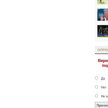
ОПРО
Вери
по
Да
Нет
Не з