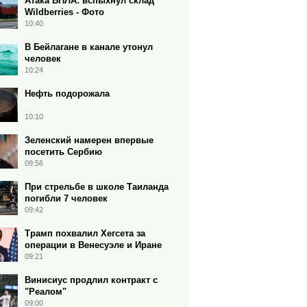
Атака БПЛА: вспыхнул склад
Wildberries - Фото
10:40
В Бейлагане в канале утонул
человек
10:24
Нефть подорожала
10:10
Зеленский намерен впервые
посетить Сербию
09:56
При стрельбе в школе Таиланда
погибли 7 человек
09:42
Трамп похвалил Хегсета за
операции в Венесуэле и Иране
09:21
Винисиус продлил контракт с
"Реалом"
09:00