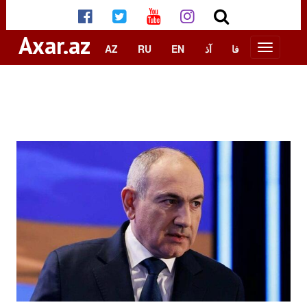
Axar.az
AZ
RU
EN
آذ
فا