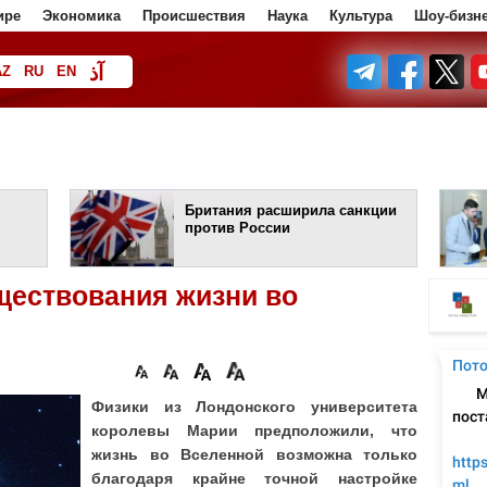
ире
Экономика
Происшествия
Наука
Культура
Шоу-бизн
آذ
AZ
RU
EN
ف
Британия расширила санкции
против России
ществования жизни во
Физики из Лондонского университета
королевы Марии предположили, что
жизнь во Вселенной возможна только
благодаря крайне точной настройке