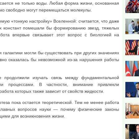
сается не только воды. Любая форма жизни, основанная
лько свободно могут перемещаться молекулы.
мую «тонкую настройку» Вселенной: считается, что даже
 констант помешали бы формированию звезд, тяжелых
бота впервые связывает этот вопрос с биологией на
и галактики могли бы существовать при других значениях
авно оказалась бы невозможной из-за нарушения работы
е продолжили изучать связь между фундаментальной
ми процессами. В частности, внимание привлекли
абота которых также зависит от свойств жидкости.
отеза пока остается теоретической. Тем не менее работа
главных вопросов науки — почему физические законы
щими для возникновения жизни.