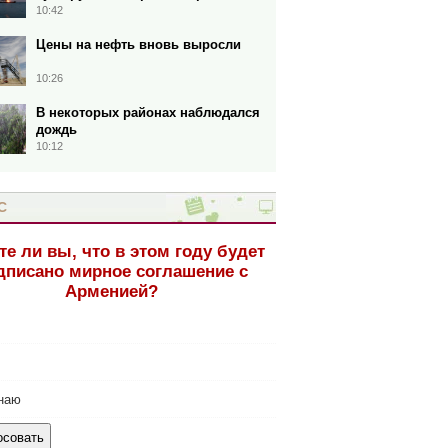
10:42
Цены на нефть вновь выросли
10:26
В некоторых районах наблюдался
дождь
10:12
С
те ли вы, что в этом году будет
дписано мирное соглашение с
Арменией?
наю