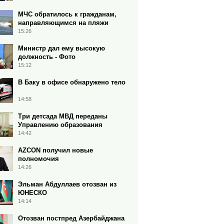
МЧС обратилось к гражданам,
направляющимся на пляжи
15:26
Министр дал ему высокую
должность - Фото
15:12
В Баку в офисе обнаружено тело
14:58
Три детсада МВД переданы
Управлению образования
14:42
AZCON получил новые
полномочия
14:26
Эльман Абдуллаев отозван из
ЮНЕСКО
14:14
Отозван постпред Азербайджана