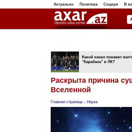
Актуально
Политика
Социум
В м
ا
Какой канал покажет матч
"Карабаха" в ЛК?
Раскрыта причина су
Вселенной
Главная страница
Наука