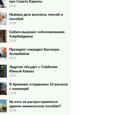
при Совете Европы
14:10
Названа дата выплаты пенсий и
пособий
13:59
Сибига выразил соболезнования
Азербайджану
13:42
Президент наградил Бахтияра
Асланбейли
13:27
Эрдоган обсудит c Совбезом
Южный Кавказ
13:12
В Армению отправлено 14 вагонов
с пшеницей
12:58
На кого не распространяется
единое ежемесячное пособие?
12:42