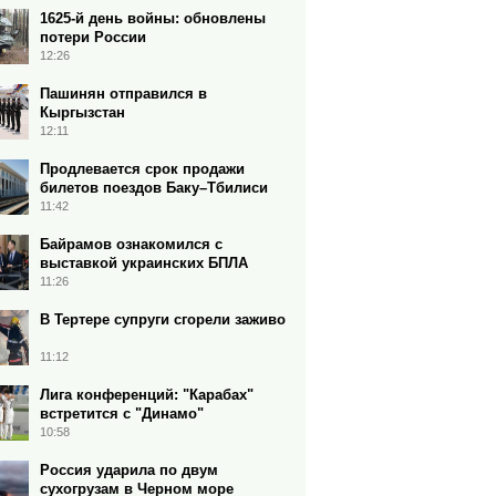
1625-й день войны: обновлены
потери России
12:26
Пашинян отправился в
Кыргызстан
12:11
Продлевается срок продажи
билетов поездов Баку–Тбилиси
11:42
Байрамов ознакомился с
выставкой украинских БПЛА
11:26
В Тертере супруги сгорели заживо
11:12
Лига конференций: "Карабах"
встретится с "Динамо"
10:58
Россия ударила по двум
сухогрузам в Черном море