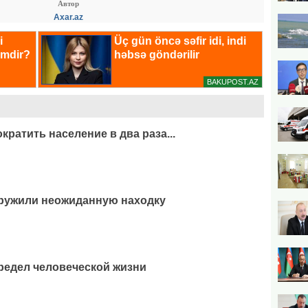
Автор
Axar.az
ратить население в два раза...
аружили неожиданную находку
редел человеческой жизни