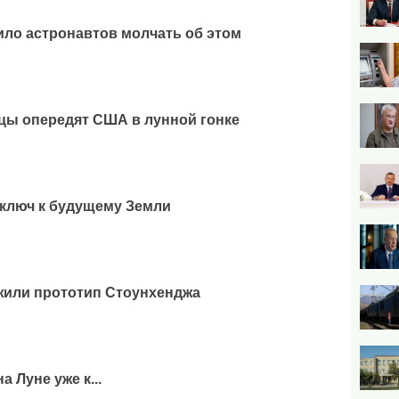
ло астронавтов молчать об этом
цы опередят США в лунной гонке
ключ к будущему Земли
жили прототип Стоунхенджа
 Луне уже к...