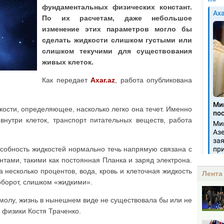
фундаментальных физических констант.
По их расчетам, даже небольшое
изменение этих параметров могло бы
сделать жидкости слишком густыми или
слишком текучими для существования
живых клеток.
Как передает
Axar.az
, работа опубликована
кости, определяющее, насколько легко она течет. Именно
внутри клеток, транспорт питательных веществ, работа
особность жидкостей нормально течь напрямую связана с
ами, такими как постоянная Планка и заряд электрона.
а несколько процентов, вода, кровь и клеточная жидкость
Лента
оборот, слишком «жидкими».
молу, жизнь в нынешнем виде не существовала бы или не
 физики Костя Траченко.