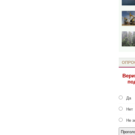
ОПРО
Вери
по
Да
Нет
Не з