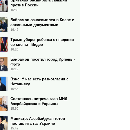
Британия расширила санкции
против России
16:59
Байрамов ознакомился в Киеве с
архивными документами
16:42
Трамп уберег ребенка от падения
со сцены - Видео
16:26
Байрамов посетил город Ирпень -
Фото
16:12
Вэнс: У нас есть разногласия с
Нетаньяху
15:58
Состоялась встреча глав МИД
Азербайджана и Украины
15:50
Министр: Азербайджан готов
поставлять газ Украине
15:42