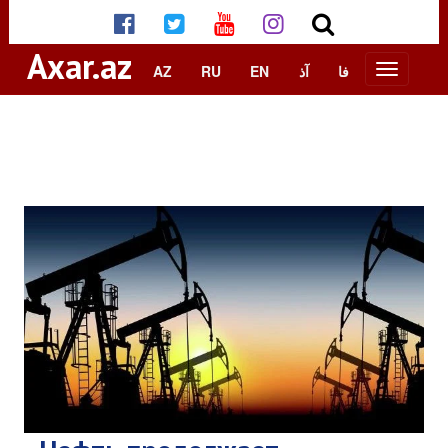
Axar.az
AZ
RU
EN
آذ
فا