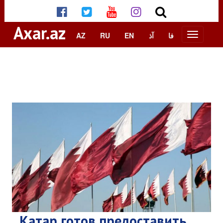
Axar.az
AZ
RU
EN
آذ
فا
Катар готов предоставить