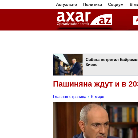
Актуально
Политика
Социум
В м
ا
Сибига встретил Байрамо
Киеве
Пашиняна ждут и в 20
Главная страница
В мире