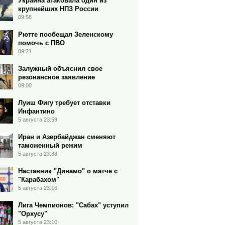
Украина атаковала один из
крупнейших НПЗ России
09:58
Рютте пообещал Зеленскому
помочь с ПВО
09:21
Залужный объяснил свое
резонансное заявление
09:00
Луиш Фигу требует отставки
Инфантино
5 августа 23:59
Иран и Азербайджан сменяют
таможенный режим
5 августа 23:38
Наставник "Динамо" о матче с
"Карабахом"
5 августа 23:16
Лига Чемпионов: "Сабах" уступил
"Орхусу"
5 августа 23:10