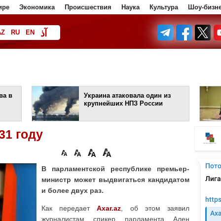
ире
Экономика
Происшествия
Наука
Культура
Шоу-бизн
آذ
AZ
RU
EN
ف
ва в
Украина атаковала один из
крупнейших НПЗ России
31 году
В парламентской республике премьер-
министр может выдвигаться кандидатом
и более двух раз.
Как передает
Axar.az
, об этом заявил
журналистам спикер парламента Ален