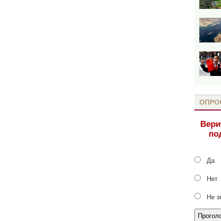
ОПРО
Вери
по
Да
Нет
Не з