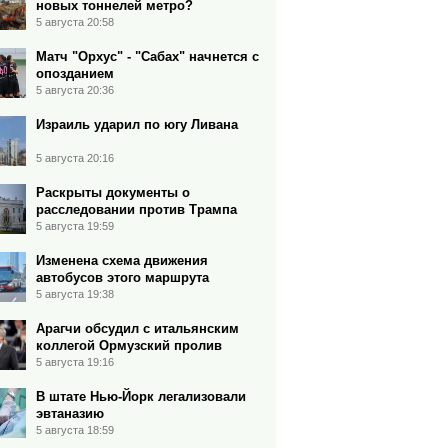
новых тоннелей метро?
5 августа 20:58
Матч "Орхус" - "Сабах" начнется с
опозданием
5 августа 20:36
Израиль ударил по югу Ливана
5 августа 20:16
Раскрыты документы о
расследовании против Трампа
5 августа 19:59
Изменена схема движения
автобусов этого маршрута
5 августа 19:38
Арагчи обсудил с итальянским
коллегой Ормузский пролив
5 августа 19:16
В штате Нью-Йорк легализовали
эвтаназию
5 августа 18:59