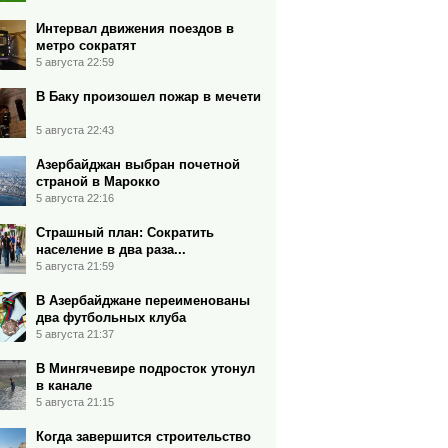
Интервал движения поездов в
метро сократят
5 августа 22:59
В Баку произошел пожар в мечети
5 августа 22:43
Азербайджан выбран почетной
страной в Марокко
5 августа 22:16
Страшный план: Сократить
население в два раза...
5 августа 21:59
В Азербайджане переименованы
два футбольных клуба
5 августа 21:37
В Мингячевире подросток утонул
в канале
5 августа 21:15
Когда завершится строительство