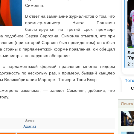
Симонян.
В ответ на замечание журналистов о том, что
премьер-министр Никол Пашинян
баллотируется на третий срок премьер-
 за подобное Сержа Саргсяна, Симонян отметил, что при
ления (при которой Саргсян был президентом) он отбыл
да страны к парламентской форме правления, он обещал
ер-министры, но нарушил обещание.
х с парламентской формой правления многие лидеры
должность по нескольку раз, к примеру, бывший канцлер
ы Великобритании Маргарет Тэтчер и Тони Блэр.
смотрено законом», — заявил Симонян, добавив, что
году.
Лента
Автор
Axar.az