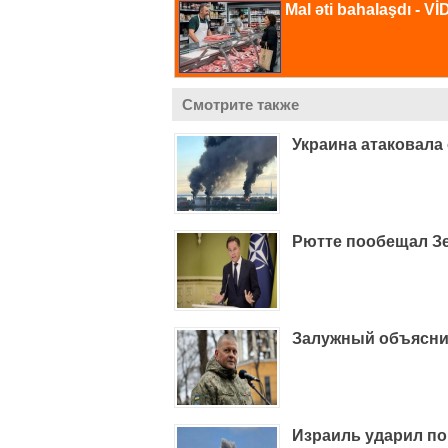
Смотрите также
Украина атаковала
Рютте пообещал З
Залужный объясни
Израиль ударил по