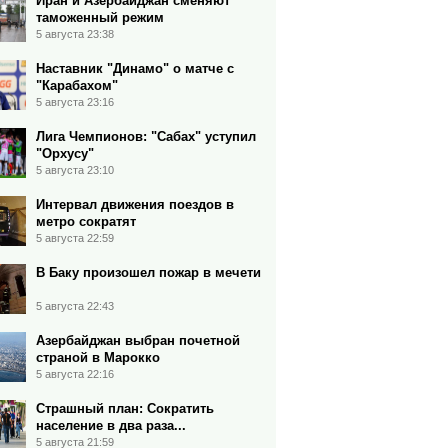
Иран и Азербайджан сменяют
таможенный режим
5 августа 23:38
Наставник "Динамо" о матче с
"Карабахом"
5 августа 23:16
Лига Чемпионов: "Сабах" уступил
"Орхусу"
5 августа 23:10
Интервал движения поездов в
метро сократят
5 августа 22:59
В Баку произошел пожар в мечети
5 августа 22:43
Азербайджан выбран почетной
страной в Марокко
5 августа 22:16
Страшный план: Сократить
население в два раза...
5 августа 21:59