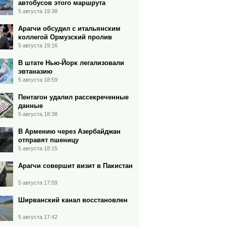
автобусов этого маршрута
5 августа 19:38
Арагчи обсудил с итальянским
коллегой Ормузский пролив
5 августа 19:16
В штате Нью-Йорк легализовали
эвтаназию
5 августа 18:59
Пентагон удалил рассекреченные
данные
5 августа 18:38
В Армению через Азербайджан
отправят пшеницу
5 августа 18:15
Арагчи совершит визит в Пакистан
5 августа 17:59
Ширванский канал восстановлен
5 августа 17:42