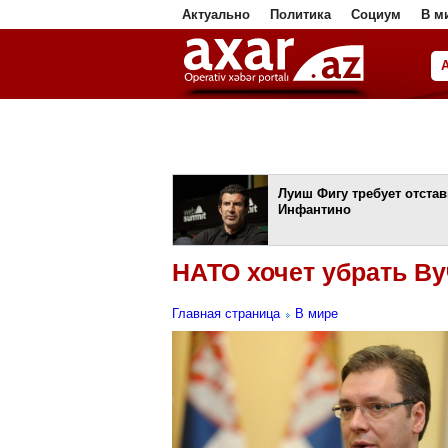
Актуально
Политика
Социум
В м
ا
Луиш Фигу требует отстав
Инфантино
НАТО хочет убрать В
Главная страница
В мире