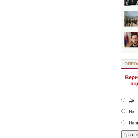
ОПРО
Вери
по
Да
Нет
Не з