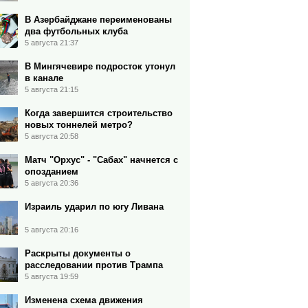
В Азербайджане переименованы
два футбольных клуба
5 августа 21:37
В Мингячевире подросток утонул
в канале
5 августа 21:15
Когда завершится строительство
новых тоннелей метро?
5 августа 20:58
Матч "Орхус" - "Сабах" начнется с
опозданием
5 августа 20:36
Израиль ударил по югу Ливана
5 августа 20:16
Раскрыты документы о
расследовании против Трампа
5 августа 19:59
Изменена схема движения