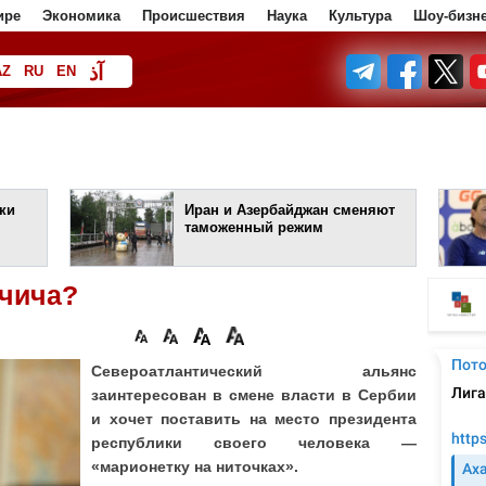
ире
Экономика
Происшествия
Наука
Культура
Шоу-бизн
آذ
AZ
RU
EN
ف
ки
Иран и Азербайджан сменяют
таможенный режим
учича?
Североатлантический альянс
заинтересован в смене власти в Сербии
и хочет поставить на место президента
республики своего человека —
«марионетку на ниточках».