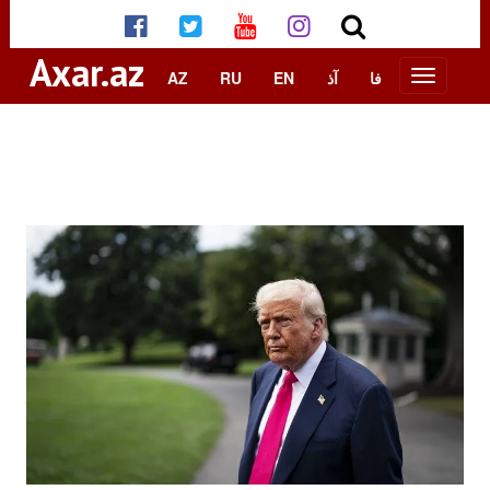
Axar.az
AZ
RU
EN
آذ
فا