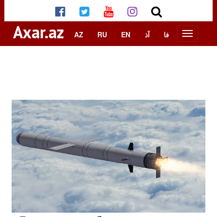
Axar.az
AZ
RU
EN
آذ
فا