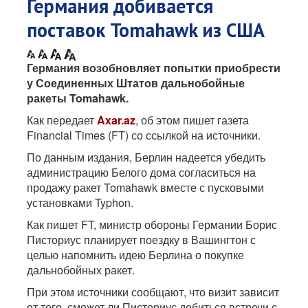
Германия добивается
поставок Tomahawk из США
Германия возобновляет попытки приобрести
у Соединенных Штатов дальнобойные
ракеты Tomahawk.
Как передает
Axar.az
, об этом пишет газета
Financial Times (FT) со ссылкой на источники.
По данным издания, Берлин надеется убедить
администрацию Белого дома согласиться на
продажу ракет Tomahawk вместе с пусковыми
установками Typhon.
Как пишет FT, министр обороны Германии Борис
Писториус планирует поездку в Вашингтон с
целью напомнить идею Берлина о покупке
дальнобойных ракет.
При этом источники сообщают, что визит зависит
от того, сможет ли Писториус добиться встречи с