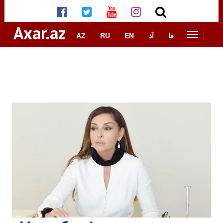
Axar.az
AZ
RU
EN
آذ
فا