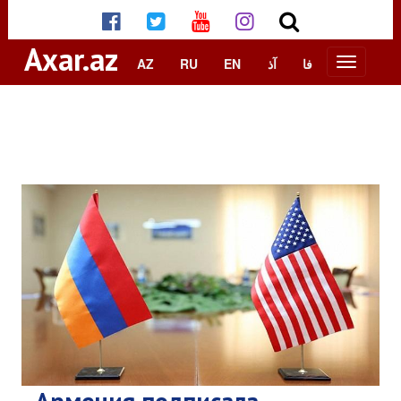
Axar.az
AZ
RU
EN
آذ
فا