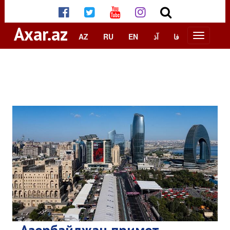
Axar.az
AZ
RU
EN
آذ
فا