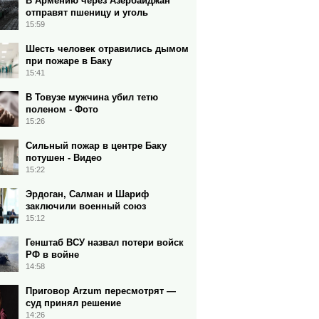
В Армению через Азербайджан
отправят пшеницу и уголь
15:59
Шесть человек отравились дымом
при пожаре в Баку
15:41
В Товузе мужчина убил тетю
поленом - Фото
15:26
Сильный пожар в центре Баку
потушен - Видео
15:22
Эрдоган, Салман и Шариф
заключили военный союз
15:12
Генштаб ВСУ назвал потери войск
РФ в войне
14:58
Приговор Arzum пересмотрят —
суд принял решение
14:26