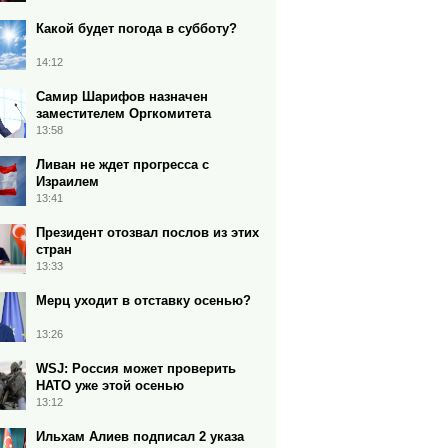
Какой будет погода в субботу?
14:12
Самир Шарифов назначен
заместителем Оргкомитета
13:58
Ливан не ждет прогресса с
Израилем
13:41
Президент отозвал послов из этих
стран
13:33
Мерц уходит в отставку осенью?
13:26
WSJ: Россия может проверить
НАТО уже этой осенью
13:12
Ильхам Алиев подписал 2 указа