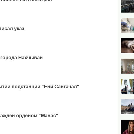
исал указ
 города Нахчыван
ытии подстанции "Ени Сангачал"
ражден орденом "Манас"