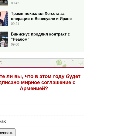
09:42
Трамп похвалил Хегсета за
операции в Венесуэле и Иране
09:21
Винисиус продлил контракт с
"Реалом"
09:00
С
те ли вы, что в этом году будет
дписано мирное соглашение с
Арменией?
наю