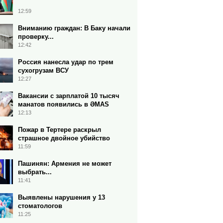
12:59
Вниманию граждан: В Баку начали
проверку...
12:42
Россия нанесла удар по трем
сухогрузам ВСУ
12:27
Вакансии с зарплатой 10 тысяч
манатов появились в ƏMAS
12:13
Пожар в Тертере раскрыл
страшное двойное убийство
11:59
Пашинян: Армения не может
выбрать...
11:41
Выявлены нарушения у 13
стоматологов
11:25