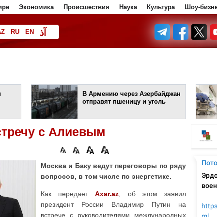
ире
Экономика
Происшествия
Наука
Культура
Шоу-бизн
آذ
AZ
RU
EN
ف
и
В Армению через Азербайджан
отправят пшеницу и уголь
стречу с Алиевым
Москва и Баку ведут переговоры по ряду
вопросов, в том числе по энергетике.
Как передает
Axar.az
, об этом заявил
президент России Владимир Путин на
встрече с руководителями международных