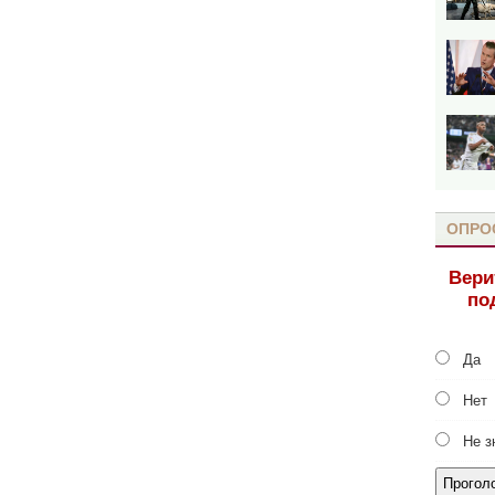
ОПРО
Вери
по
Да
Нет
Не з