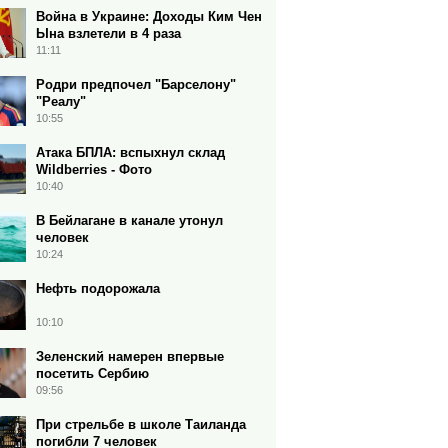
Война в Украине: Доходы Ким Чен
Ына взлетели в 4 раза
11:11
Родри предпочел "Барселону"
"Реалу"
10:55
Атака БПЛА: вспыхнул склад
Wildberries - Фото
10:40
В Бейлагане в канале утонул
человек
10:24
Нефть подорожала
10:10
Зеленский намерен впервые
посетить Сербию
09:56
При стрельбе в школе Таиланда
погибли 7 человек