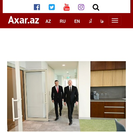
Axar.az
AZ
RU
EN
آذ
فا