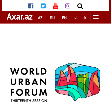
Axar.az
AZ
RU
EN
آذ
فا